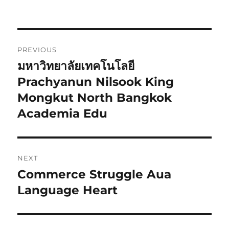
Post
PREVIOUS
navigation
มหาวิทยาลัยเทคโนโลยี
Previous
post:
Prachyanun Nilsook King
Mongkut North Bangkok
Academia Edu
NEXT
Commerce Struggle Aua
Next
post:
Language Heart