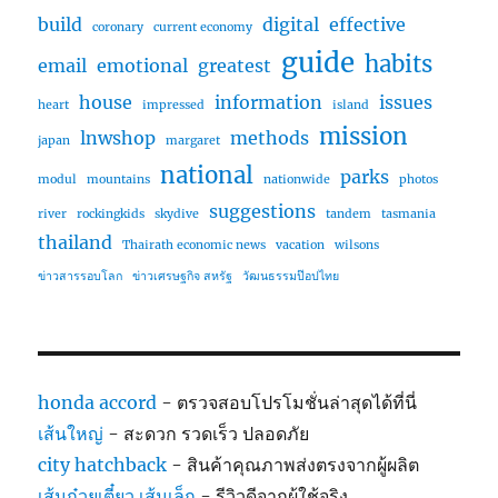
build
digital
effective
coronary
current economy
guide
habits
email
emotional
greatest
house
information
issues
heart
impressed
island
mission
lnwshop
methods
japan
margaret
national
parks
modul
mountains
nationwide
photos
suggestions
river
rockingkids
skydive
tandem
tasmania
thailand
Thairath economic news
vacation
wilsons
ข่าวสารรอบโลก
ข่าวเศรษฐกิจ สหรัฐ
วัฒนธรรมป๊อปไทย
honda accord
- ตรวจสอบโปรโมชั่นล่าสุดได้ที่นี่
เส้นใหญ่
- สะดวก รวดเร็ว ปลอดภัย
city hatchback
- สินค้าคุณภาพส่งตรงจากผู้ผลิต
เส้นก๋วยเตี๋ยว เส้นเล็ก
- รีวิวดีจากผู้ใช้จริง