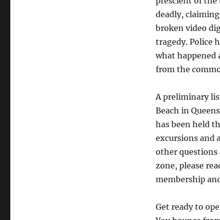
prescient of th
deadly, claiming 
broken video dig
tragedy. Police 
what happened af
from the commo
A preliminary li
Beach in Queensl
has been held th
excursions and 
other questions 
zone, please rea
membership and a
Get ready to ope