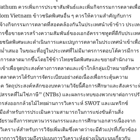
thum ควรเพิ่มการประชาสัมพันธ์และเพิ่มกิจกรรมการตลาดเพื่
Hom Vietnam ข้าวชนิดพิเศษอื่น ๆ ควรให้ความสำคัญกับการ
จ้างกิจกรรมการตลาดที่สอดคล้องกันในประเทศนำเข้าข้าว ประเท
ารซื้อขายควรสร้างความสัมพันธ์ของเอกอัครราชทูตที่ดีกับประเท
ทยชนิดพิเศษและดำเนินการแคมเปญการตลาดในประเทศนำเข้าเพื่
สม่ำเสมอ ในขณะที่อยู่ในประเทศที่ไม่มีมาตรการตอบโต้ควรมีการ
งการตลาดมากขึ้นโดยใช้ข้าวไทยชนิดพิเศษและขยายสำนักงาน
้าเพื่อจุดประสงค์ทางการตลาดและเข้าใกล้กลุ่มเป้าหมายที่หลา
าดควรได้รับการจัดระเบียบอย่างต่อเนื่องเพื่อกระตุ้นความ
ภค วัตถุประสงค์หลักของบทความวิจัยนี้คือการศึกษาและสังเคราะห
“ อุปสรรคที่ไม่ใช่ภาษี” (NTBs) และผลกระทบของพวกเขาต่อการปร
การส่งออกกล้วยไม้ไทยผ่านการวิเคราะห์ SWOT และเมทริกซ์
งมือสำหรับการประเมินความสามารถในการแข่งขันด้านสิ่ง
วิจัยรวมถึงการทบทวนวรรณกรรมและการศึกษาเอกสารเนื่องจาก
คราะห์สำหรับการวิจัยเพิ่มเติมซึ่งคาดว่าจะมีตัวแปรที่เกี่ยวข้อง
กการวิจัยรวมถึงรูปแบบการวิเคราะห์อย่างเป็นระบบเกี่ยวกับ