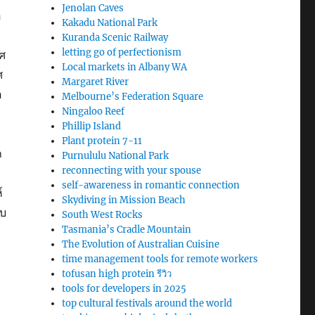
Jenolan Caves
อ
Kakadu National Park
Kuranda Scenic Railway
letting go of perfectionism
ศ
Local markets in Albany WA
ศ
Margaret River
อ
Melbourne’s Federation Square
Ningaloo Reef
Phillip Island
Plant protein 7-11
ก
Purnululu National Park
reconnecting with your spouse
self-awareness in romantic connection
์
Skydiving in Mission Beach
ับ
South West Rocks
Tasmania’s Cradle Mountain
The Evolution of Australian Cuisine
time management tools for remote workers
tofusan high protein รีวิว
tools for developers in 2025
top cultural festivals around the world