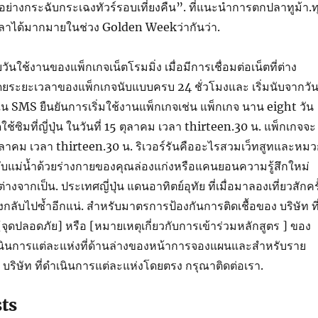
อย่างกระฉับกระเฉงทัวร์รอบเที่ยงคืน”. ที่แนะนำการตกปลาทูม้า.ท
ลาได้มากมายในช่วง Golden Weekว่ากันว่า.
วันใช้งานของแพ็กเกจเน็ตโรมมิ่ง เมื่อมีการเชื่อมต่อเน็ตที่ต่าง
ดยระยะเวลาของแพ็กเกจนับแบบครบ 24 ชั่วโมงและ เริ่มนับจากวั
 SMS ยืนยันการเริ่มใช้งานแพ็กเกจเช่น แพ็กเกจ นาน eight วัน
ปิดใช้ซิมที่ญี่ปุ่น ในวันที่ 15 ตุลาคม เวลา thirteen.30 น. แพ็กเกจจะ
3 ตุลาคม เวลา thirteen.30 น. ริเวอร์รันคืออะไรสวมเว็ทสูทและหม
ับแม่น้ำด้วยร่างกายของคุณล่องแก่งหรือแคนยอนความรู้สึกใหม่
งจากเป็น. ประเทศญี่ปุ่น แดนอาทิตย์อุทัย ที่เมื่อมาลองเที่ยวสักครั
กลับไปซ้ำอีกแน่. สำหรับมาตรการป้องกันการติดเชื้อของ บริษัท ที
จุดปลอดภัย] หรือ [หมายเหตุเกี่ยวกับการเข้าร่วมหลักสูตร ] ของ
ดำเนินการแต่ละแห่งที่ด้านล่างของหน้าการจองแผนและสำหรับราย
 บริษัท ที่ดำเนินการแต่ละแห่งโดยตรง กรุณาติดต่อเรา.
sts