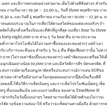
-6 เมตร และมีการตกแต่งอย่างสวยงาม เต็มไปด้วยสีสันต่างๆ สำหรั
กายน งานเริ่มเวลา 19.30 – 22.00 น., วันที่ three พฤศจิกายน งาน
16.30 น. และวันที่ 4 พฤศจิกายน งานเริ่มเวลา 10.00 – 17.30 น. จ
กำหนดงบประมาณในการเที่ยวได้ตามสไตล์ของแต่ละคนจริงๆ ถ้า
ดก็เลือกตั๋วเครื่องบินและที่พักที่ถูกที่สุด งบเที่ยว four วัน three
forty eight,000 บาท ส่วน 5 วัน four คืน น่าจะประมาณ
้อตั๋วราคาโปรโมชั่นได้ไม่รวมค่าซื้อของและของฝาก) แต่ถ้าเอา
รับ บริการและที่นอน สำหรับ 5 วัน 4 คืน ที่ฟุ่มเฟือยกว่านั้น ไม่คว
00 บาท (ไม่รวมค่าช้อปปิ้งและของฝาก) แต่ถ้าจัดงบและเตรียมให้เต
นเผื่อฉุกเฉินอย่างน้อย 10,000 บาท และมีสวัสดิการดีๆ บัตรเครดิต. ที่
ระสบการณ์พายเรือแคนู/คายัคหรือประสบการณ์การเล่น SUPขอ
่าเหมาลำหรือมีส่วนร่วมในกลุ่มย่อยนอกจากนี้ยังเป็นเรื่องดีที่
้งหมดนี้ ก็คือวิธีการเช็คเงินทรู และการเช็คโปรโมชันเน็ตทรู เช็ค
ตทรู ทั้งแบบเติมเงิน และแบบรายเดือน ของค่าย TrueMove H
ำมาฝากกันในวันนี้แบบง่ายๆ โดยสามารถเช็คได้ด้วยตัวเองไม่ว่าจะ
ร์ลัด รอข้อความส่งมาให้ หรือว่าจะเช็คผ่านทางมือถือ ด้วยการก