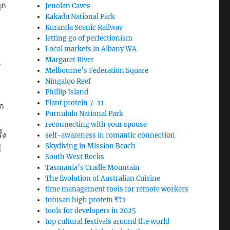
ุก
Jenolan Caves
Kakadu National Park
Kuranda Scenic Railway
letting go of perfectionism
Local markets in Albany WA
Margaret River
น
Melbourne’s Federation Square
Ningaloo Reef
Phillip Island
Plant protein 7-11
วก
Purnululu National Park
reconnecting with your spouse
้ง
self-awareness in romantic connection
Skydiving in Mission Beach
่
South West Rocks
Tasmania’s Cradle Mountain
The Evolution of Australian Cuisine
time management tools for remote workers
tofusan high protein รีวิว
tools for developers in 2025
top cultural festivals around the world