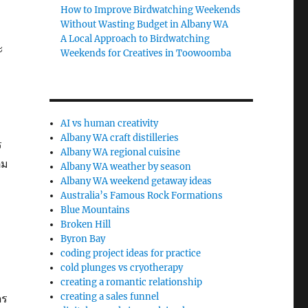
บ
How to Improve Birdwatching Weekends
Without Wasting Budget in Albany WA
A Local Approach to Birdwatching
ะ
Weekends for Creatives in Toowoomba
AI vs human creativity
Albany WA craft distilleries
ร
Albany WA regional cuisine
็ม
Albany WA weather by season
Albany WA weekend getaway ideas
Australia’s Famous Rock Formations
Blue Mountains
Broken Hill
Byron Bay
coding project ideas for practice
cold plunges vs cryotherapy
creating a romantic relationship
creating a sales funnel
ดร