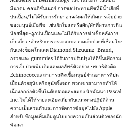
Academy of Dermatology ในซานดิเอโกในเดือน
มีนาคม คอนดิชั่นเนอร์ การชลประทานพืชที่มีน้ำเสียที่
ปนเปื้อน/ไม่ได้รับการรักษาอาจส่งผลให้เกิดการเจ็บป่วย
ของมนุษย์เมื่อพืช-เช่นผักใบสดหรือผัก/ผักที่ผ่านการกิน
น้อยที่สุด-ถูกปนเปื้อนและไม่ได้รับการฆ่าเชื้อหลังการ
เก็บเกี่ยว •สำหรับการตรวจสอบความเจ็บป่วยที่เชื่อมโยง
กับแท่งช็อคโกแลต Diamond Shruumz-Brand,
กรวยและ gummies ได้รับการปรับปรุงให้ดีขึ้นเพื่อรวม
การเจ็บป่วยเพิ่มเติมและผลลัพธ์ตัวอย่าง •พยาธิตัวตืด
Echinococcus สามารถติดเชื้อมนุษย์ผ่านอาหารที่ปน
เปื้อนด้วยสุนัขหรือสุนัขจิ้งจอก พวกเขาสามารถทำให้
เนื้องอกก่อตัวขึ้นในตับปอดและสมอง นักพัฒนา Pascal
Inc. ไม่ได้ให้รายละเอียดเกี่ยวกับแนวทางปฏิบัติด้าน
ความเป็นส่วนตัวและการจัดการข้อมูลไปยัง Apple
สำหรับข้อมูลเพิ่มเติมดูนโยบายความเป็นส่วนตัวของนัก
พัฒนา