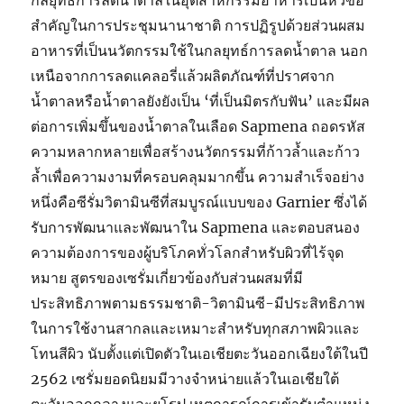
กลยุทธ์การลดน้ำตาลในอุตสาหกรรมอาหารเป็นหัวข้อ
สำคัญในการประชุมนานาชาติ การปฏิรูปด้วยส่วนผสม
อาหารที่เป็นนวัตกรรมใช้ในกลยุทธ์การลดน้ำตาล นอก
เหนือจากการลดแคลอรี่แล้วผลิตภัณฑ์ที่ปราศจาก
น้ำตาลหรือน้ำตาลยังยังเป็น ‘ที่เป็นมิตรกับฟัน’ และมีผล
ต่อการเพิ่มขึ้นของน้ำตาลในเลือด Sapmena ถอดรหัส
ความหลากหลายเพื่อสร้างนวัตกรรมที่ก้าวล้ำและก้าว
ล้ำเพื่อความงามที่ครอบคลุมมากขึ้น ความสำเร็จอย่าง
หนึ่งคือซีรั่มวิตามินซีที่สมบูรณ์แบบของ Garnier ซึ่งได้
รับการพัฒนาและพัฒนาใน Sapmena และตอบสนอง
ความต้องการของผู้บริโภคทั่วโลกสำหรับผิวที่ไร้จุด
หมาย สูตรของเซรั่มเกี่ยวข้องกับส่วนผสมที่มี
ประสิทธิภาพตามธรรมชาติ-วิตามินซี-มีประสิทธิภาพ
ในการใช้งานสากลและเหมาะสำหรับทุกสภาพผิวและ
โทนสีผิว นับตั้งแต่เปิดตัวในเอเชียตะวันออกเฉียงใต้ในปี
2562 เซรั่มยอดนิยมมีวางจำหน่ายแล้วในเอเชียใต้