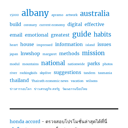
albany
australia
15000
apramo
artwork
build
digital
effective
coronary
current economy
guide
habits
email
emotional
greatest
house
information
issues
heart
impressed
island
mission
lnwshop
methods
japan
margaret
national
parks
modul
mountains
nationwide
photos
suggestions
river
rockingkids
skydive
tandem
tasmania
thailand
Thairath economic news
vacation
wilsons
ข่าวสารรอบโลก
ข่าวเศรษฐกิจ สหรัฐ
วัฒนธรรมป๊อปไทย
honda accord
- ตรวจสอบโปรโมชั่นล่าสุดได้ที่นี่