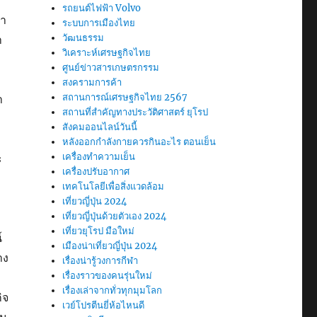
รถยนต์ไฟฟ้า Volvo
คา
ระบบการเมืองไทย
วัฒนธรรม
า
วิเคราะห์เศรษฐกิจไทย
ศูนย์ข่าวสารเกษตรกรรม
สงครามการค้า
สถานการณ์เศรษฐกิจไทย 2567
า
สถานที่สําคัญทางประวัติศาสตร์ ยุโรป
สังคมออนไลน์วันนี้
หลังออกกําลังกายควรกินอะไร ตอนเย็น
เครื่องทำความเย็น
ะ
เครื่องปรับอากาศ
เทคโนโลยีเพื่อสิ่งแวดล้อม
เที่ยวญี่ปุ่น 2024
เที่ยวญี่ปุ่นด้วยตัวเอง 2024
เที่ยวยุโรป มือใหม่
์
เมืองน่าเที่ยวญี่ปุ่น 2024
าง
เรื่องน่ารู้วงการกีฬา
เรื่องราวของคนรุ่นใหม่
เรื่องเล่าจากทั่วทุกมุมโลก
ิจ
เวย์โปรตีนยี่ห้อไหนดี