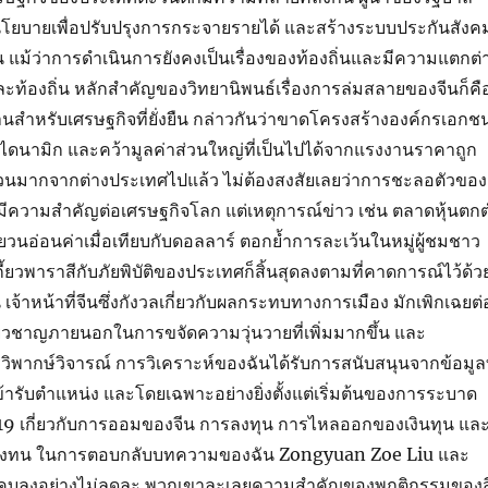
ยบายเพื่อปรับปรุงการกระจายรายได้ และสร้างระบบประกันสังค
ยืน แม้ว่าการดำเนินการยังคงเป็นเรื่องของท้องถิ่นและมีความแตกต่
ะท้องถิ่น หลักสำคัญของวิทยานิพนธ์เรื่องการล่มสลายของจีนก็คื
นฐานสำหรับเศรษฐกิจที่ยั่งยืน กล่าวกันว่าขาดโครงสร้างองค์กรเอกช
ะไดนามิก และคว้ามูลค่าส่วนใหญ่ที่เป็นไปได้จากแรงงานราคาถูก
นมากจากต่างประเทศไปแล้ว ไม่ต้องสงสัยเลยว่าการชะลอตัวของ
และมีความสำคัญต่อเศรษฐกิจโลก แต่เหตุการณ์ข่าว เช่น ตลาดหุ้นตกต
หยวนอ่อนค่าเมื่อเทียบกับดอลลาร์ ตอกย้ำการละเว้นในหมู่ผู้ชมชาว
เกี้ยวพาราสีกับภัยพิบัติของประเทศก็สิ้นสุดลงตามที่คาดการณ์ไว้ด้ว
เจ้าหน้าที่จีนซึ่งกังวลเกี่ยวกับผลกระทบทางการเมือง มักเพิกเฉยต่
่ยวชาญภายนอกในการขจัดความวุ่นวายที่เพิ่มมากขึ้น และ
พากษ์วิจารณ์ การวิเคราะห์ของฉันได้รับการสนับสนุนจากข้อมูลท
เข้ารับตำแหน่ง และโดยเฉพาะอย่างยิ่งตั้งแต่เริ่มต้นของการระบาด
 เกี่ยวกับการออมของจีน การลงทุน การไหลออกของเงินทุน แล
คงทน ในการตอบกลับบทความของฉัน Zongyuan Zoe Liu และ
แคบลงอย่างไม่ลดละ พวกเขาละเลยความสำคัญของพฤติกรรมของส