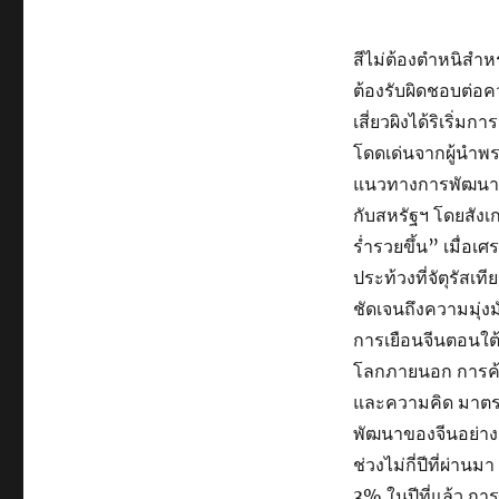
สีไม่ต้องตำหนิสำหร
ต้องรับผิดชอบต่อ
เสี่ยวผิงได้ริเริ่ม
โดดเด่นจากผู้นำพ
แนวทางการพัฒนาเศร
กับสหรัฐฯ โดยสังเก
ร่ำรวยขึ้น” เมื่
ประท้วงที่จัตุรัสเ
ชัดเจนถึงความมุ่ง
การเยือนจีนตอนใต้
โลกภายนอก การค้า
และความคิด มาตรฐา
พัฒนาของจีนอย่า
ช่วงไม่กี่ปีที่ผ่า
3% ในปีที่แล้ว กา