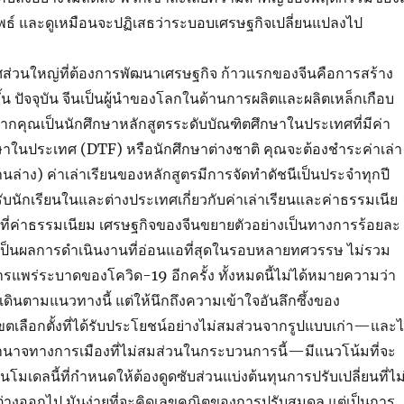
์ และดูเหมือนจะปฏิเสธว่าระบอบเศรษฐกิจเปลี่ยนแปลงไป
ศส่วนใหญ่ที่ต้องการพัฒนาเศรษฐกิจ ก้าวแรกของจีนคือการสร้าง
น ปัจจุบัน จีนเป็นผู้นำของโลกในด้านการผลิตและผลิตเหล็กเกือบ
หากคุณเป็นนักศึกษาหลักสูตรระดับบัณฑิตศึกษาในประเทศที่มีค่า
าในประเทศ (DTF) หรือนักศึกษาต่างชาติ คุณจะต้องชำระค่าเล่า
้านล่าง) ค่าเล่าเรียนของหลักสูตรมีการจัดทำดัชนีเป็นประจำทุกปี
รับนักเรียนในและต่างประเทศเกี่ยวกับค่าเล่าเรียนและค่าธรรมเนีย
้ที่ค่าธรรมเนียม เศรษฐกิจของจีนขยายตัวอย่างเป็นทางการร้อยละ
่งเป็นผลการดำเนินงานที่อ่อนแอที่สุดในรอบหลายทศวรรษ ไม่รวม
แพร่ระบาดของโควิด-19 อีกครั้ง ทั้งหมดนี้ไม่ได้หมายความว่า
จะเดินตามแนวทางนี้ แต่ให้นึกถึงความเข้าใจอันลึกซึ้งของ
ขตเลือกตั้งที่ได้รับประโยชน์อย่างไม่สมส่วนจากรูปแบบเก่า—และไ
นาจทางการเมืองที่ไม่สมส่วนในกระบวนการนี้—มีแนวโน้มที่จะ
นโมเดลนี้ที่กำหนดให้ต้องดูดซับส่วนแบ่งต้นทุนการปรับเปลี่ยนที่ไม
่างออกไป มันง่ายที่จะคิดเลขคณิตของการปรับสมดุล แต่เป็นการ