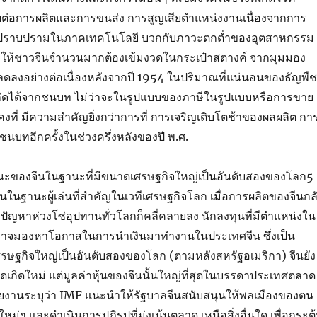
่อการผลิตและการขนส่ง การสูญเสียตำแหน่งงานเนื่องจากการ
ปราบปรามในภาคเทคโนโลยี บวกกับภาวะตกต่ำของอุตสาหกรรม
ทำให้ชาวจีนจำนวนมากต้องเข้มงวดในกระเป๋าสตางค์ จากมุมมอง
ดลงอย่างต่อเนื่องหลังจากปี 1954 ในปริมาณที่แน่นอนของธัญพืชท
ดได้จากชนบท ไม่ว่าจะในรูปแบบของภาษีในรูปแบบหรือการขาย
ที่ มีความสำคัญยิ่งกว่าการที่ การเจริญเติบโตช้าของผลผลิต กา
บทอีกครั้งในช่วงครึ่งหลังของปี พ.ศ.
นะของจีนในฐานะที่มีขนาดเศรษฐกิจใหญ่เป็นอันดับสองของโลก5
นในฐานะผู้เล่นที่สำคัญในเวทีเศรษฐกิจโลก เมื่อการผลิตของจีนกล
 ปัญหาห่วงโซ่อุปทานทั่วโลกก็คลี่คลายลง นักลงทุนที่มีตำแหน่งใน
อาจมองหาโอกาสในการนำเงินมาทำงานในประเทศจีน ซึ่งเป็น
รษฐกิจใหญ่เป็นอันดับสองของโลก (ตามหลังสหรัฐอเมริกา) จีนยัง
าดเกิดใหม่ แต่มูลค่าหุ้นของจีนนั้นใหญ่ที่สุดในบรรดาประเทศตลาด
รายงานระบุว่า IMF แนะนำให้รัฐบาลจีนสนับสนุนให้พลเมืองของตน
หม่ๆ และดำเนินการปฏิรูปที่มุ่งเน้นตลาด เหนือสิ่งอื่นใด เพื่อกระตุ