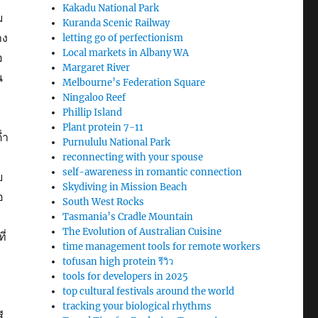
Kakadu National Park
ม
Kuranda Scenic Railway
าง
letting go of perfectionism
Local markets in Albany WA
อ
Margaret River
น
Melbourne’s Federation Square
Ningaloo Reef
Phillip Island
Plant protein 7-11
่ำ
Purnululu National Park
reconnecting with your spouse
self-awareness in romantic connection
ย
Skydiving in Mission Beach
อ
South West Rocks
Tasmania’s Cradle Mountain
The Evolution of Australian Cuisine
ี่
time management tools for remote workers
tofusan high protein รีวิว
ะ
tools for developers in 2025
top cultural festivals around the world
tracking your biological rhythms
ี