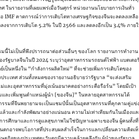
 ในรายงานที่เผยแพร่เมื่อวันศุกร์ หน่วยงานนโยบายการเงินทั่ว
ในชื่อ IMF คาดการณ์ว่าการเติบโตทางเศรษฐกิจของจีนจะลดลงเหลือ
ลดลงจากการเติบโต 5.2% ในปี 2566 และลดลงอีกเป็น 3.4% ภาย
นี้ไม่เป็นที่พึงปรารถนาต่อส่วนอื่นๆ ของโลก รายงานการทำงาน
องรัฐบาลจีนในปี 2024 ระบุว่าอุตสาหกรรมรถยนต์ไฟฟ้า แบตเตอรี
์เป็นหนึ่งใน “กำลังการผลิตใหม่” ที่จะช่วยเพิ่มการเติบโตของ
ระเทศ ส่วนทั้งหมดของรายงานอธิบายว่ารัฐบาล “จะส่งเสริม
่และอุตสาหกรรมที่มุ่งเน้นอนาคตอย่างกระตือรือร้น” โดยมีเป้า
มและเพิ่มพูนตำแหน่งผู้นำ [ของจีน]” ในหลายอุตสาหกรรมได้
กรรมที่จีนพยายามจะเป็นแชมป์นั้นเป็นอุตสาหกรรมที่คุกคามคู่แข่
แล้วและกำลังพัฒนาอย่างแน่นอน ความไม่เท่าเทียมกันในเมืองแล
ารศึกษาและการดูแลสุขภาพไม่ใช่ปัญหาเฉพาะของจีน ผู้คนทั้งที่น
นตกอาจพบโอกาสที่ประสบผลสำเร็จในการแลกเปลี่ยนความคิดเห
ศรษฐกิจของประเทศตะวันตกมีความคล้ายคลึงกัน ผู้นำของรัฐบาล