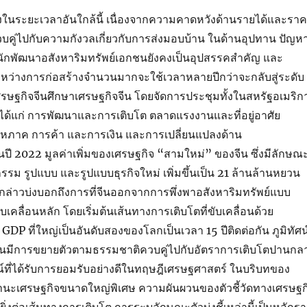
ลงในระยะเวลาอันใกล้นี้ เนื่องจากความคาดหวังด้านรายได้และรา
วบคู่ไปกับความกังวลเกี่ยวกับการส่งมอบบ้าน ในด้านอุปทาน ปัญห
บนักพัฒนาอสังหาริมทรัพย์เอกชนยังคงเป็นอุปสรรคสำคัญ และ
ระหว่างการก่อสร้างจำนวนมากจะใช้เวลาหลายปีกว่าจะกลับสู่ระดับ
ษฐกิจจีนศึกษาเศรษฐกิจจีน โดยจัดการประชุมทั้งในสหรัฐอเมริก
 ได้แก่ การพัฒนาและการเติบโต ตลาดแรงงานและที่อยู่อาศัย
หภาค การค้า และการเงิน และการเปลี่ยนแปลงด้าน
ี 2022 มูลค่าเพิ่มของเศรษฐกิจ “สามใหม่” ของจีน ซึ่งมีลักษณ
รม รูปแบบ และรูปแบบธุรกิจใหม่ เพิ่มขึ้นเป็น 21 ล้านล้านหยวน
กล่าวบ่งบอกถึงการที่จีนออกจากการพึ่งพาอสังหาริมทรัพย์แบบ
ับเคลื่อนหลัก โดยเริ่มต้นเส้นทางการเติบโตที่ขับเคลื่อนด้วย
DP ที่ใหญ่เป็นอันดับสองของโลกเป็นเวลา 15 ปีติดต่อกัน ภูมิทัศน
ีนมีการขยายตัวตามธรรมชาติควบคู่ไปกับอัตราการเติบโตปานกล
์ที่ได้รับการยอมรับอย่างดีในทฤษฎีเศรษฐศาสตร์ ในบริบทของ
นะเศรษฐกิจขนาดใหญ่พิเศษ ความผันผวนของตัวชี้วัดทางเศรษฐก