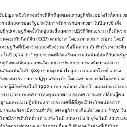
ับปัญหาเชิงโครงสร้างที่ลึกที่สุดของเศรษฐกิจจีน อย่างไรก็ตาม เ
ความล้มเหลวของรัฐบาลในการจัดการกับพวกเขา ในปี 1978 เติ้ง
การปฏิรูปเศรษฐกิจครั้งใหญ่หลังสิ้นสุดการปฏิวัติวัฒนธรรม เติ้งมีควา
รรคคอมมิวนิสต์จีน (CCP) คนก่อนๆ โดยเฉพาะเหมา เจ๋อตง โดยมี
ษฐกิจที่เปิดกว้างและจริงจัง เขารื้อฟื้นความสัมพันธ์ระหว่างจีน
ตในปี 1979 ว่า “ทุกประเทศที่ส่งเสริมความสัมพันธ์อันดีกับสหรัฐ
อเศรษฐกิจของจีนถดถอยหลังจากการปราบปรามของรัฐบาลต่อการ
ทียนอันเหมินในปี 1989 เขาก็มุ่งหน้าไปสู่ภาวะถดถอยโดยย้ำอย่าง
มั่นของพรรคต่อการปฏิรูปเศรษฐกิจ โดยเฉพาะอย่างยิ่งในระหว่าง
ของผู้มีอิทธิพลในปี 1992 ประการที่สอง เปิดกว้างและเปิดกว้างต่อ
ระหว่างประเทศ การลงทุนจากต่างประเทศ การแลกเปลี่ยนผู้คน
นและแนวปฏิบัติระหว่างประเทศที่ดีที่สุด มีประโยชน์ต่อการ
งมากและยังคงมีความสำคัญ เศรษฐกิจของจีนเติบโตแบบ Yoyo ใน
นมา โดยมีการเติบโตตั้งแต่ 2.2% ในปี 2020 เป็น 8.4% ในปี 2021 แล
รจำกัดการเดินทางและกิจกรรมอื่นๆ ที่เข้มงวดในช่วงที่เกิดโรค