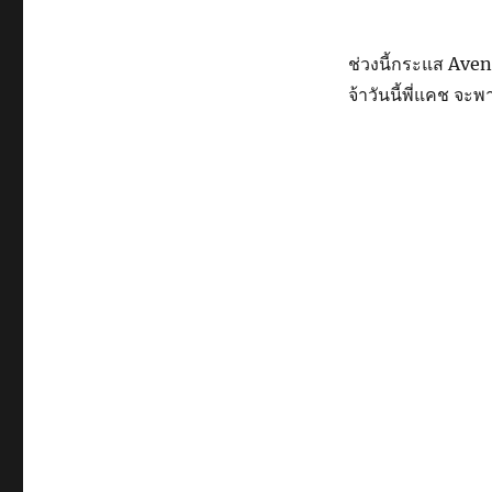
ช่วงนี้กระแส Aveng
จ้าวันนี้พี่แคช จ