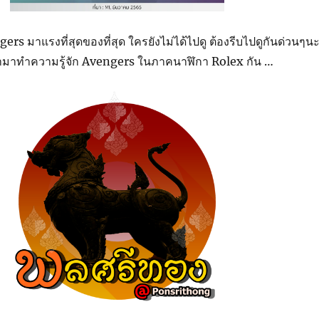
ers มาแรงที่สุดของที่สุด ใครยังไม่ได้ไปดู ต้องรีบไปดูกันด่วนๆน
ะพามาทำความรู้จัก Avengers ในภาคนาฬิกา Rolex กัน …