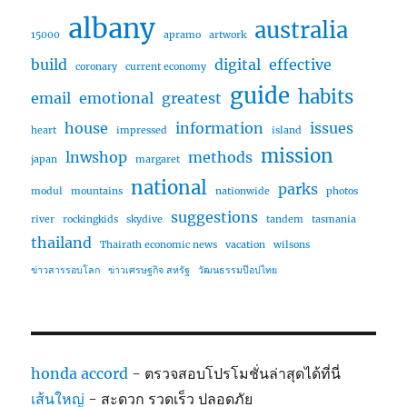
albany
australia
15000
apramo
artwork
build
digital
effective
coronary
current economy
guide
habits
email
emotional
greatest
house
information
issues
heart
impressed
island
mission
lnwshop
methods
japan
margaret
national
parks
modul
mountains
nationwide
photos
suggestions
river
rockingkids
skydive
tandem
tasmania
thailand
Thairath economic news
vacation
wilsons
ข่าวสารรอบโลก
ข่าวเศรษฐกิจ สหรัฐ
วัฒนธรรมป๊อปไทย
honda accord
- ตรวจสอบโปรโมชั่นล่าสุดได้ที่นี่
เส้นใหญ่
- สะดวก รวดเร็ว ปลอดภัย