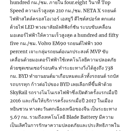
hundred กม./ชม. ภายใน four.eight วินาที Top
Speed ความเร็วสูงสุด 210 กม./ชม. NETA X รถยนต์
ไฟฟ้าสไตล์ครอสโอเวอร์ เอสยูวี ดีไซต์สปอร์ต ตกแต่ง
ด้วยไฟ LED พวงมาลัยมัลติฟังก์ชัน ระบบขับเคลื่อน
มอเตอร์ไฟฟ้าให้ความเร็วสูงสุด a hundred and fifty
five กม./ชม. Volvo EM90 รถยนต์ไฟฟ้า 100
percent เจาะกลุ่มรถยนต์อเนกประสงค์ MVP ขับ
เคลื่อนด้วยมอเตอร์ไฟฟ้าใช้เทคโนโลยีความปลอดภัย
ด้วยชุดเซนเซอร์รอบคัน ทำระยะทางวิ่งได้สูงถึง 738
กม. BYD ทำยานยนต์มาเกือบหมดแล้วทั้งรถยนต์ รถบัส
รถบรรทุก ก้าวต่อไปของ BYD เลยเลือกที่ขึ้นฟ้าด้วย
SkyRail รถรางโมโนเรลไฟฟ้าซึ่งเปิดตัวครั้งแรกเมื่อปี
2016 และเริ่มให้บริการครั้งแรกเมื่อปี 2017 ในเมือง
หยินชวน ทางตะวันตกเฉียงเหนือของจีน เป็นระยะทาง
5.67 กม. รวมถึงเทคโนโลยี Blade Battery มีความ
เป็นเลิศในการรักษาความปลอดภัยและประสิทธิภาพใน