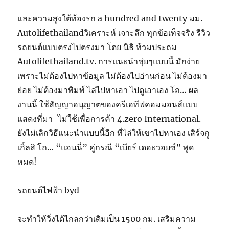
และความสูงใต้ท้องรถ a hundred and twenty มม.
Autolifethailandวิเคราะห์ เจาะลึก ทุกข้อเท็จจริง รีวิว
รถยนต์แบบตรงไปตรงมา โดย นิธิ ท้วมประถม
Autolifethailand.tv. การแนะนำชุ่ยๆแบบนี้ มักง่าย
เพราะไม่ต้องไปหาข้อมูล ไม่ต้องไปอ่านก่อน ไม่ต้องมา
ย่อย ไม่ต้องมาพิมพ์ ไล่ไปหาเอา ไปดูเอาเอง โถ… ผล
งานนี้ ใช้สัญญาอนุญาตของครีเอทีฟคอมมอนส์แบบ
แสดงที่มา-ไม่ใช้เพื่อการค้า 4.zero International.
ยังไม่เลิกวิธีแนะนำแบบนี้อีก ที่ไล่ให้เขาไปหาเอง เสิร์จกู
เกิ้ลสิ โถ… “แอนนี่” คู่กรณี “เบียร์ เดอะวอยซ์” พูด
หมด!
รถยนต์ไฟฟ้า byd
จะทำให้วิ่งได้ไกลกว่าเดิมเป็น 1500 กม. เสริมความ