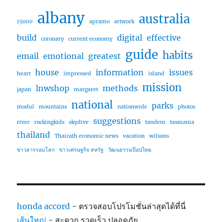
albany
australia
15000
apramo
artwork
build
digital
effective
coronary
current economy
guide
habits
email
emotional
greatest
house
information
issues
heart
impressed
island
mission
lnwshop
methods
japan
margaret
national
parks
modul
mountains
nationwide
photos
suggestions
river
rockingkids
skydive
tandem
tasmania
thailand
Thairath economic news
vacation
wilsons
ข่าวสารรอบโลก
ข่าวเศรษฐกิจ สหรัฐ
วัฒนธรรมป๊อปไทย
honda accord
- ตรวจสอบโปรโมชั่นล่าสุดได้ที่นี่
เส้นใหญ่
- สะดวก รวดเร็ว ปลอดภัย