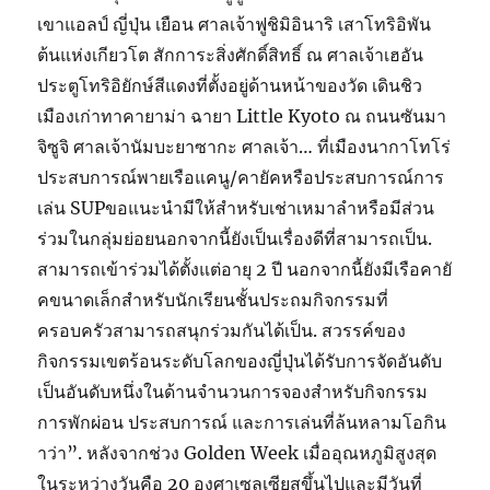
เขาแอลป์ ญี่ปุ่น เยือน ศาลเจ้าฟูชิมิอินาริ เสาโทริอิพัน
ต้นแห่งเกียวโต สักการะสิ่งศักดิ์สิทธิ์ ณ ศาลเจ้าเฮอัน
ประตูโทริอิยักษ์สีแดงที่ตั้งอยู่ด้านหน้าของวัด เดินชิว
เมืองเก่าทาคายาม่า ฉายา Little Kyoto ณ ถนนซันมา
จิซูจิ ศาลเจ้านัมบะยาซากะ ศาลเจ้า… ที่เมืองนากาโทโร่
ประสบการณ์พายเรือแคนู/คายัคหรือประสบการณ์การ
เล่น SUPขอแนะนำมีให้สำหรับเช่าเหมาลำหรือมีส่วน
ร่วมในกลุ่มย่อยนอกจากนี้ยังเป็นเรื่องดีที่สามารถเป็น.
สามารถเข้าร่วมได้ตั้งแต่อายุ 2 ปี นอกจากนี้ยังมีเรือคายั
คขนาดเล็กสำหรับนักเรียนชั้นประถมกิจกรรมที่
ครอบครัวสามารถสนุกร่วมกันได้เป็น. สวรรค์ของ
กิจกรรมเขตร้อนระดับโลกของญี่ปุ่นได้รับการจัดอันดับ
เป็นอันดับหนึ่งในด้านจำนวนการจองสำหรับกิจกรรม
การพักผ่อน ประสบการณ์ และการเล่นที่ล้นหลามโอกิน
าว่า”. หลังจากช่วง Golden Week เมื่ออุณหภูมิสูงสุด
ในระหว่างวันคือ 20 องศาเซลเซียสขึ้นไปและมีวันที่