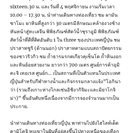
sixteen.30 น. และวันที่ 4 พฤศจิกายน งานเริ่มเวลา
10.00 – 17.30 น. นำท่านเดินทางท่องเที่ยว ชม ผามัน
ซาโมะ ผาหินที่สูงกว่า 30 เมตรมีลักษณะคล้ายงวงช้าง
หันหน้าสู่ทะเลจีน พิพิธภัณฑ์สัตว์น้ำชุราอูมิ พิพิธภัณฑ์
สัตว์น้ำที่ดีที่ติดอันดับ 1 ใน three ของประเทศญี่ปุ่น ชม
ปราสาทชูริ (ด้านนอก) ปราสาทตามแบบสถาปัตยกรรม
ของชาวริวกิว ชม ถ้ำธารมรกตเกียวคุเซ็นโด ถ้ำหินงอก
และหินย้อยสวยงาม ยาวกว่า 700 เมตร ศูนย์การค้าอุมิ
คะจิ เทอเรส ศูนย์ก… เป็นสถานที่เป็นตัวแทนในประเทศ
ญี่ปุ่นสำหรับกีฬาทางน้ำและกิจกรรมกลางแจ้ง”โอกินา
ว่า (รวมถึงเกาะห่างไกลเช่นอิชิงากิจิมะและมิยาโกจิ
ม่า)” ขึ้นอันดับหนึ่งเนื่องจากมีการจองจำนวนมากเป็น
ประกาย.
นำท่านเดินทางท่องเที่ยวญี่ปุ่น พาท่านไปยังไฮไลท์เด็ด
คามิโคจิ หุบเขาในฝันที่อยู่สูงขึ้นไปทางเหนือของเทือก