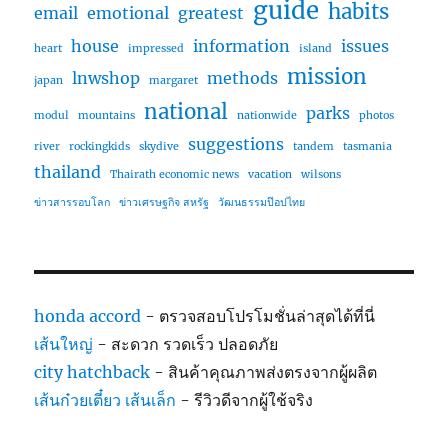
guide
habits
email
emotional
greatest
house
information
issues
heart
impressed
island
mission
lnwshop
methods
japan
margaret
national
parks
modul
mountains
nationwide
photos
suggestions
river
rockingkids
skydive
tandem
tasmania
thailand
Thairath economic news
vacation
wilsons
ข่าวสารรอบโลก
ข่าวเศรษฐกิจ สหรัฐ
วัฒนธรรมป๊อปไทย
honda accord
- ตรวจสอบโปรโมชั่นล่าสุดได้ที่นี่
เส้นใหญ่
- สะดวก รวดเร็ว ปลอดภัย
city hatchback
- สินค้าคุณภาพส่งตรงจากผู้ผลิต
เส้นก๋วยเตี๋ยว เส้นเล็ก
- รีวิวดีจากผู้ใช้จริง