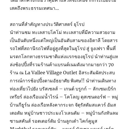
ได้มาสักครั้งก็ถือว่าคุ้มค่าแล้วที่จะเห็นจากกระเบื้องโม
เสคถึงพระธรรมเทศนา…
สถานที่สําคัญทางประวัติศาสตร์ ยุโรป
นำท่านชม ทะเลสาบโคโม่ ทะเลสาบที่มีความสวยงาม
เป็นอันดับหนึ่งแต่ใหญ่เป็นอันดับสามของอิตาลี โดยสาร
รถไฟที่สถานีรถไฟที่อยู่สูงที่สุดในยุโรป สู่ จูงเฟรา พื้นที่
มรดกโลกทางธรรมชาติแห่งแรกของยุโรป นำท่านสู่แห
ล่งช้อปปิ้งที่รวมร้านค้าแบรนด์เนมดังมากมายกว่า 70
ร้าน ณ La Vallee Village Outlet อิสระสัมผัสประสบ
การณ์การช้อปปิ้งตามอัธยาศัย พิเศษ!! นำท่านเดินทาง
ท่องเที่ยวไปยัง บรัสเซลส์ – เกนต์ บรูกก์ – ลักเซมเบิร์ก
เทรียร์ ล่องเรือแม่น้ำไรน์ – โคโลญ ดุสเซนดอร์ฟ – หมู่
บ้านกีธูร์น ล่องเรือหลังคากระจก จัตุรัสดัมสแควร์ อัมส
เตอดัม หมู่บ้านชาวประมงโวเลนดัม – หมู่บ้านกังหันลม
ซานสคันส์ รอตเตอร์ดัม บ้านลูกเต๋า ไคก์คูมูส