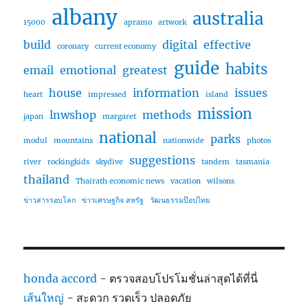
albany
australia
15000
apramo
artwork
build
digital
effective
coronary
current economy
guide
habits
email
emotional
greatest
house
information
issues
heart
impressed
island
mission
lnwshop
methods
japan
margaret
national
parks
modul
mountains
nationwide
photos
suggestions
river
rockingkids
skydive
tandem
tasmania
thailand
Thairath economic news
vacation
wilsons
ข่าวสารรอบโลก
ข่าวเศรษฐกิจ สหรัฐ
วัฒนธรรมป๊อปไทย
honda accord
- ตรวจสอบโปรโมชั่นล่าสุดได้ที่นี่
เส้นใหญ่
- สะดวก รวดเร็ว ปลอดภัย