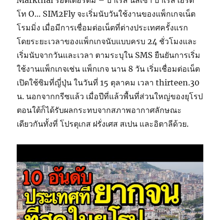
Markthal รอตเตอร์ดัม – บาเรล์ นัสเซา บาเรล์ เฮร์ต
โท O… SIM2Fly จะเริ่มนับวันใช้งานของแพ็กเกจเน็ต
โรมมิ่ง เมื่อมีการเชื่อมต่อเน็ตที่ต่างประเทศครั้งแรก
โดยระยะเวลาของแพ็กเกจนับแบบครบ 24 ชั่วโมงและ
เริ่มนับจากวันและเวลา ตามระบุใน SMS ยืนยันการเริ่ม
ใช้งานแพ็กเกจเช่น แพ็กเกจ นาน 8 วัน เริ่มเชื่อมต่อเน็ต
เปิดใช้ซิมที่ญี่ปุ่น ในวันที่ 15 ตุลาคม เวลา thirteen.30
น. นอกจากกรีซแล้ว เมื่อปีที่แล้วพื้นที่ส่วนใหญ่ของยุโรป
ตอนใต้ก็ได้รับผลกระทบจากสภาพอากาศลักษณะ
เดียวกันทั้งที่ โปรตุเกส ฝรั่งเศส สเปน และอิตาลีด้วย.