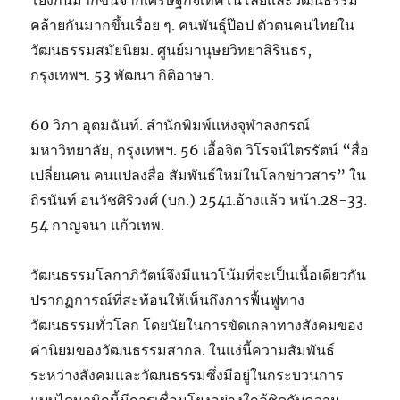
โยงกันมากขึ้นจากเศรษฐกิจเทคโนโลยีและวัฒนธรรม
คล้ายกันมากขึ้นเรื่อย ๆ. คนพันธุ์ป๊อป ตัวตนคนไทยใน
วัฒนธรรมสมัยนิยม. ศูนย์มานุษยวิทยาสิรินธร,
กรุงเทพฯ. 53 พัฒนา กิติอาษา.
60 วิภา อุตมฉันท์. สำนักพิมพ์แห่งจุฬาลงกรณ์
มหาวิทยาลัย, กรุงเทพฯ. 56 เอื้อจิต วิโรจน์ไตรรัตน์ “สื่อ
เปลี่ยนคน คนแปลงสื่อ สัมพันธ์ใหม่ในโลกข่าวสาร” ใน
ถิรนันท์ อนวัชศิริวงศ์ (บก.) 2541.อ้างแล้ว หน้า.28-33.
54 กาญจนา แก้วเทพ.
วัฒนธรรมโลกาภิวัตน์จึงมีแนวโน้มที่จะเป็นเนื้อเดียวกัน
ปรากฏการณ์ที่สะท้อนให้เห็นถึงการฟื้นฟูทาง
วัฒนธรรมทั่วโลก โดยนัยในการขัดเกลาทางสังคมของ
ค่านิยมของวัฒนธรรมสากล. ในแง่นี้ความสัมพันธ์
ระหว่างสังคมและวัฒนธรรมซึ่งมีอยู่ในกระบวนการ