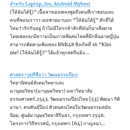
สำหรับ Laptop, Ios, Android Mybest
(ให้ฉันได้รู้)” เนื้อหาของเพลงพูดถึงคนที่เราชอบและ
คนที่ชอบเราว่า เธอช่วยมาบอก “ให้ฉันได้รู้” สักทีได้
ไหมว่ารักกันอยู่ ถ้าไม่มีใครกล้าสักทีมันก็น่าเสียดาย
โดยเพลงจะมีความเป็นเกาหลีผสมไทยที่มีกลิ่นอายญี่ปุ่น
สามารถติดตามฟังเพลง BNK48 ซิงเกิลที่ 16 “Kiss
me! (ให้ฉันได้รู้)” ได้แล้วทุกสตรีมมิง.…
ศาสตราวุธที่ชื่อว่า วัฒนธรรมป๊อป
วิทยานิพนธ์สังคมวิทยาและ
มานุษยวิทยา(มานุษยวิทยา) มหาวิทยาลัย
ธรรมศาสตร์.2543. วัฒนธรรมป๊อปไทย [53] พัฒนา กิติ
อาษา. คนพันธุ์ป๊อป ตัวตนคนไทยในวัฒนธรรมสมัย
นิยม. ศูนย์มานุษยวิทยาสิรินธร, กรุงเทพฯ 2546.
โครงการวิถีทรรศน์, กรุงเทพฯ. [64] กาญจนา…