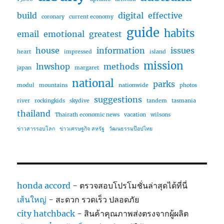
build
digital
effective
coronary
current economy
guide
habits
email
emotional
greatest
house
information
issues
heart
impressed
island
mission
lnwshop
methods
japan
margaret
national
parks
modul
mountains
nationwide
photos
suggestions
river
rockingkids
skydive
tandem
tasmania
thailand
Thairath economic news
vacation
wilsons
ข่าวสารรอบโลก
ข่าวเศรษฐกิจ สหรัฐ
วัฒนธรรมป๊อปไทย
honda accord
- ตรวจสอบโปรโมชั่นล่าสุดได้ที่นี่
เส้นใหญ่
- สะดวก รวดเร็ว ปลอดภัย
city hatchback
- สินค้าคุณภาพส่งตรงจากผู้ผลิต