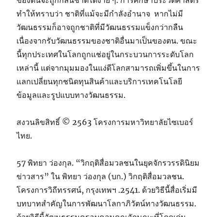
ของตนจะถูกกลืนชาติได้ง่าย ๆ. การศึกษาประวัติศาสตร์
ทำให้ทราบว่า ชาติที่แม้จะมีกำลังอำนาจ หากไม่มี
วัฒนธรรมก็อาจถูกชาติที่มีวัฒนธรรมแข็งกว่ากลืน
เนื่องจากรับวัฒนธรรมของชาติอื่นมาเป็นของตน. ขณะ
นี้ทุกประเทศในโลกถูกแช่อยู่ในกระบวนการระดับโลก
เหล่านี้ แต่จากมุมมองในแง่ดีโลกสามารถเพิ่มขึ้นในการ
แลกเปลี่ยนทุกชนิดทุนสินค้าและบริการเทคโนโลยี
ข้อมูลและรูปแบบทางวัฒนธรรม.
สงวนลิขสิทธิ์ © 2563 โครงการมหาวิทยาลัยไซเบอร์
ไทย.
57 พิทยา ว่องกุล. “วิกฤติสื่อมวลชนในยุคจักรวรรดินิยม
ข่าวสาร” ใน พิทยา ว่องกุล (บก.) วิกฤติสื่อมวลชน.
โครงการวิถีทรรศน์, กรุงเทพฯ .2541. ด้วยวิธีนี้สื่อเริ่มมี
บทบาทสำคัญในการพัฒนาโลกาภิวัตน์ทางวัฒนธรรม.